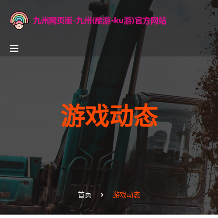
游戏动态
首页
游戏动态