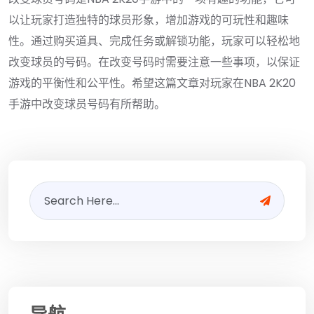
以让玩家打造独特的球员形象，增加游戏的可玩性和趣味
性。通过购买道具、完成任务或解锁功能，玩家可以轻松地
改变球员的号码。在改变号码时需要注意一些事项，以保证
游戏的平衡性和公平性。希望这篇文章对玩家在NBA 2K20
手游中改变球员号码有所帮助。