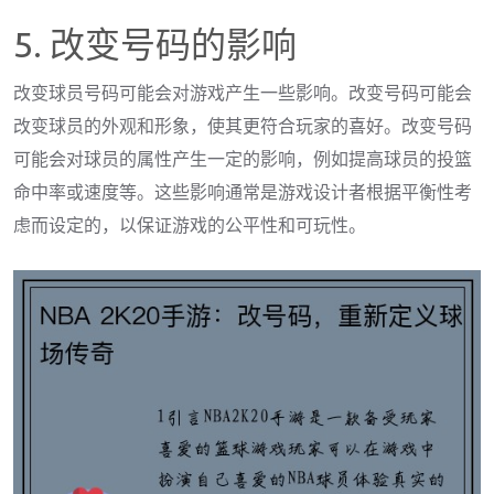
5. 改变号码的影响
改变球员号码可能会对游戏产生一些影响。改变号码可能会
改变球员的外观和形象，使其更符合玩家的喜好。改变号码
可能会对球员的属性产生一定的影响，例如提高球员的投篮
命中率或速度等。这些影响通常是游戏设计者根据平衡性考
虑而设定的，以保证游戏的公平性和可玩性。