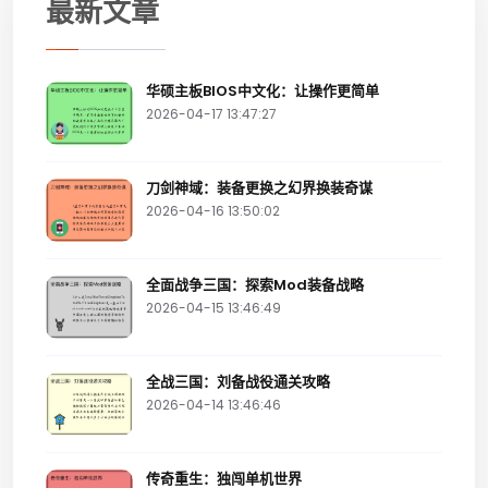
最新文章
华硕主板BIOS中文化：让操作更简单
2026-04-17 13:47:27
刀剑神域：装备更换之幻界换装奇谋
2026-04-16 13:50:02
全面战争三国：探索Mod装备战略
2026-04-15 13:46:49
全战三国：刘备战役通关攻略
2026-04-14 13:46:46
传奇重生：独闯单机世界