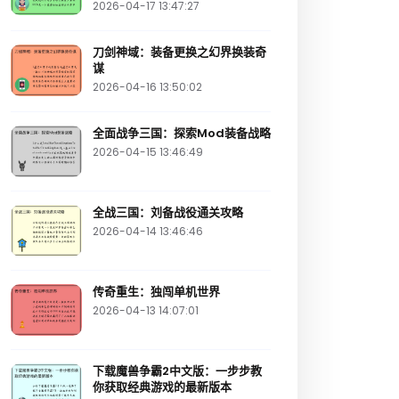
2026-04-17 13:47:27
刀剑神域：装备更换之幻界换装奇
谋
2026-04-16 13:50:02
全面战争三国：探索Mod装备战略
2026-04-15 13:46:49
全战三国：刘备战役通关攻略
2026-04-14 13:46:46
传奇重生：独闯单机世界
2026-04-13 14:07:01
下载魔兽争霸2中文版：一步步教
你获取经典游戏的最新版本