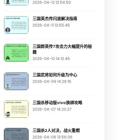
2026-04-12 13:54:50
三国英杰传闪退解决指南
2026-04-11 13:55:45
三国群英传7攻击力大幅提升的秘
籍
2026-04-10 14:13:46
三国武将如何升级为中心
2026-04-09 14:29:15
三国杀移动版vivo换绑攻略
2026-04-07 14:20:27
三国杀2人对决，战火重燃
2026-04-06 13:56:06