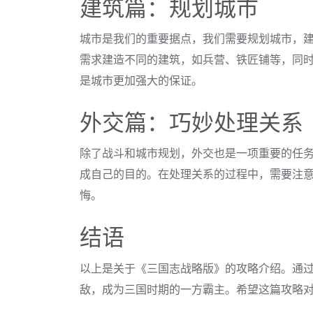
建筑篇：规划城市
城市是我们的重要据点，我们需要规划城市，
需求建造不同的建筑，如兵营、铁匠铺等，同
是城市更加强大的保证。
外交篇：巧妙处理关系
除了战斗和城市规划，外交也是一项重要的任
成自己的目的。在处理关系的过程中，需要注
悔。
结语
以上是关于《三国志战略版》的攻略介绍。通
敌，成为三国时期的一方霸主。希望这篇攻略