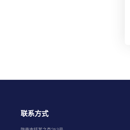
联系方式
陇南市括某之森253号