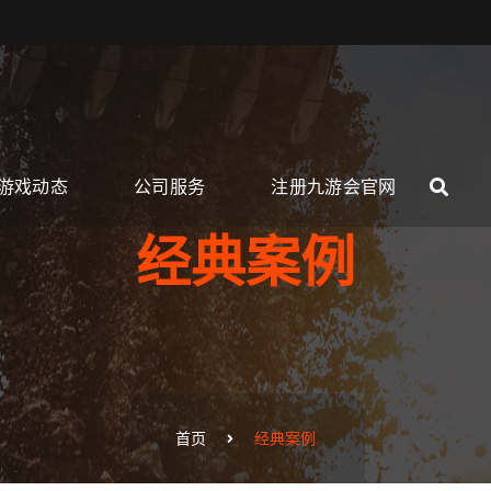
游戏动态
公司服务
注册九游会官网
经典案例
首页
经典案例