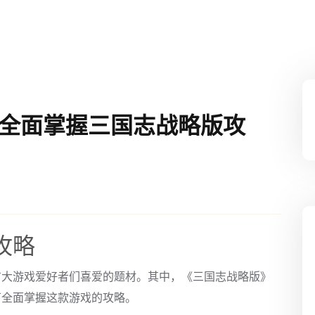
《全面掌握三国志战略版攻
攻略
广大游戏爱好者们喜爱的题材。其中，《三国志战略版》
下全面掌握这款游戏的攻略。