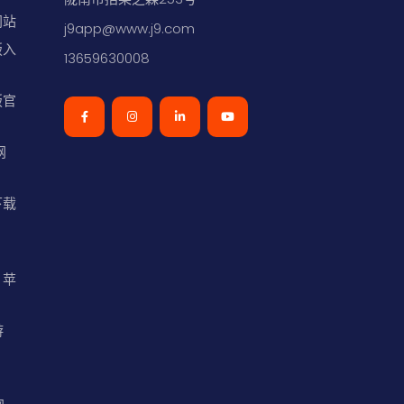
网站
j9app@www.j9.com
版入
13659630008
版官
网
下载
 苹
游